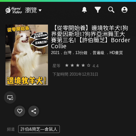
Hami Video
瀏覽
【從零開始養】邊境牧羊犬!狗
界愛因斯坦!?狗界亞洲舞王大
賽第三名!【許伯簡芝】Border
Collie
2021．台灣．13分鐘 ．
普遍級
．HD畫質
4.4
星等
下架時間 2031年12月31日
許伯&簡芝—倉鼠人
頻道