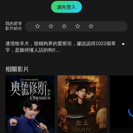
請先登入
我的星等
影片給分
邊境牧羊犬，號稱狗界的愛斯坦，據說認得1022個單
字，是聽得懂人話的狗!!
今天我們邀請了全球狗狗舞蹈比賽第三名的狗勾，挑
戰跟他一起跳舞。
相關影片
大家知道養一隻邊境牧羊犬是什麼樣的感受呢？
我有辦法讓他重現全球第三的舞嗎？
那就開始我們今天的主題，從零開始養，邊境牧羊犬
篇!