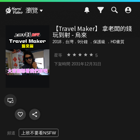
Hami Video
瀏覽
【Travel Maker】 拿老闆的錢
玩到射 - 烏來
2018．台灣．9分鐘 ．
保護級
．HD畫質
5
星等
下架時間 2031年12月31日
上班不要看NSFW
頻道