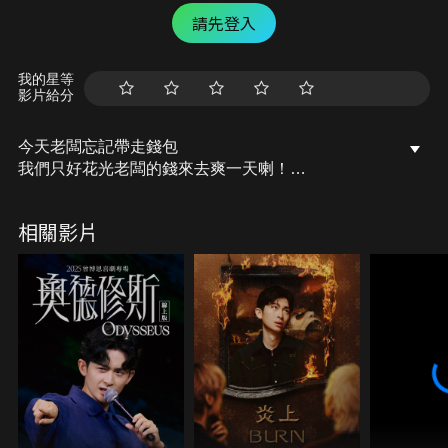
請先登入
我的星等
影片給分
今天老闆忘記帶走錢包
我們只好花光老闆的錢來去爽一天喇！
#這片旺仔沒有斗內喇​
相關影片
#好想出國喔怎麼辦​
#旅遊業乾爹我們在這邊​
上班不要看FB粉絲團：
https://www.facebook.com/nsfwstudio/