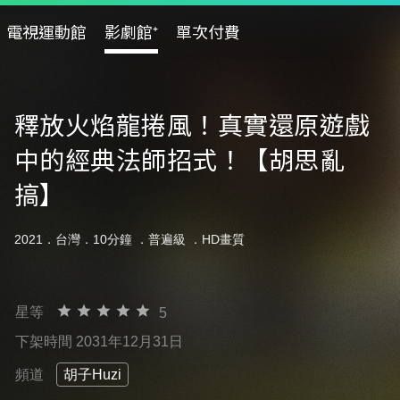
電視運動館
影劇館⁺
單次付費
釋放火焰龍捲風！真實還原遊戲
中的經典法師招式！【胡思亂
搞】
2021．台灣．10分鐘 ．
普遍級
．HD畫質
星等
5
下架時間 2031年12月31日
頻道
胡子Huzi