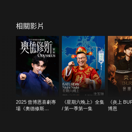
相關影片
2025 曾博恩喜劇專
《星期六晚上》全集
《炎上 BU
場《奧德修斯
/ 第一季第一集
博恩
Odysseus》