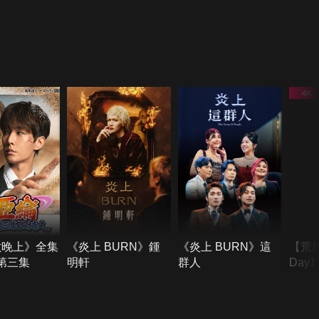
六晚上》全集
《炎上 BURN》鍾
《炎上 BURN》這
【荒
季第三集
明軒
群人
Day
難所
不了