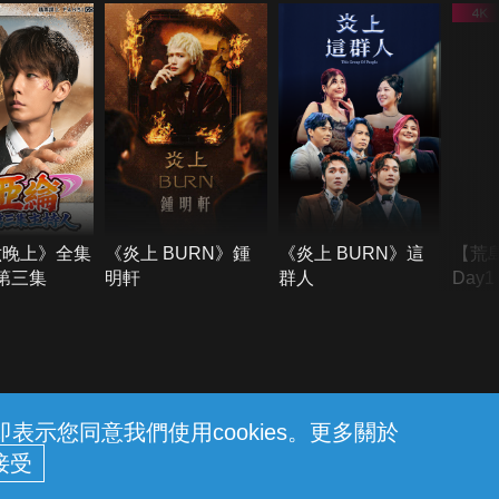
六晚上》全集
《炎上 BURN》鍾
《炎上 BURN》這
【荒
季第三集
明軒
群人
Day
難所
不了
示您同意我們使用cookies。更多關於