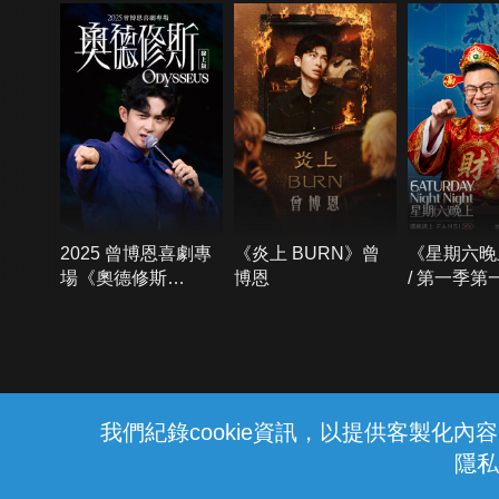
2025 曾博恩喜劇專
《炎上 BURN》曾
《星期六晚
場《奧德修斯
博恩
/ 第一季第
Odysseus》
{{notifyMsg}}
我們紀錄cookie資訊，以提供客製化
隱私