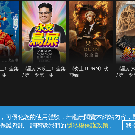
上》全集
《星期六晚上》全集
《炎上 BURN》炎
《星期
一集
/ 第一季第二集
亞綸
/ 第一
常見問題
線上客服
服務條款
隱私權保護
內容，可優化您的使用體驗，若繼續閱覽本網站內容，即表
保護資訊，請閱覽我們的
隱私權保護政策
。
中華電信股份有限公司個人家庭分公司 (統一編號：96979949) © 2026