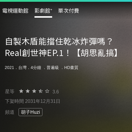
電視運動館
影劇館⁺
單次付費
自製木盾能擋住乾冰炸彈嗎？
Real創世神EP.1！【胡思亂搞】
2021．台灣．4分鐘 ．
普遍級
．HD畫質
星等
3.6
下架時間 2031年12月31日
頻道
胡子Huzi