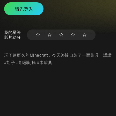
請先登入
我的星等
影片給分
玩了這麼久的Minecraft，今天終於自製了一面防具！讚讚
#胡子 #胡思亂搞 #木盾桑