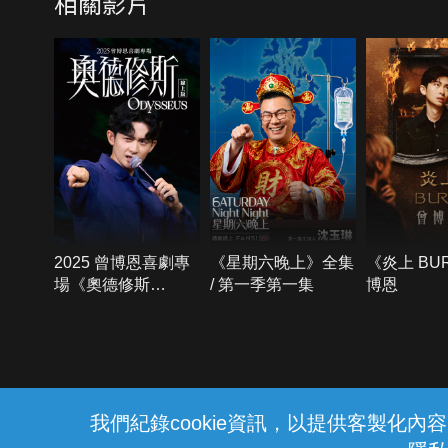
相關影片
2025 曾博恩喜劇專
《星期六晚上》全集
《炎上 BU
場《奧德修斯
/ 第一季第一集
博恩
Odysseus》
{{notifyMsg}}
我們紀錄cookie資訊，以提供客製化