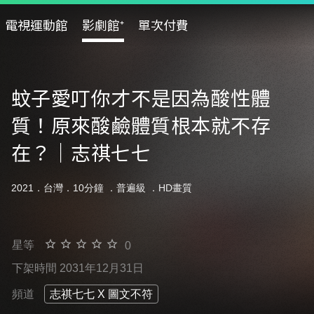
電視運動館
影劇館⁺
單次付費
蚊子愛叮你才不是因為酸性體
質！原來酸鹼體質根本就不存
在？｜志祺七七
2021．台灣．10分鐘 ．
普遍級
．HD畫質
星等
0
下架時間 2031年12月31日
頻道
志祺七七 X 圖文不符