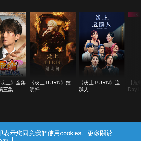
六晚上》全集
《炎上 BURN》鍾
《炎上 BURN》這
【荒
季第三集
明軒
群人
Day
難所
不了
示您同意我們使用cookies。更多關於