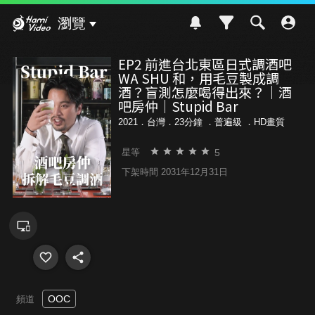
Hami Video
瀏覽
EP2 前進台北東區日式調酒吧
WA SHU 和，用毛豆製成調
酒？盲測怎麼喝得出來？｜酒
吧房仲｜Stupid Bar
2021．台灣．23分鐘 ．
普遍級
．HD畫質
5
星等
下架時間 2031年12月31日
OOC
頻道