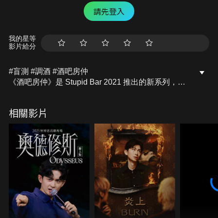
請先登入
我的星等
影片給分
#盲測 #調酒 #酒吧房仲
《酒吧房仲》是 Stupid Bar 2021 推出的新系列，老
司機 Brandon 將帶著大家用調酒師的視角來認識一
間酒吧，並透過盲飲的方式重現酒吧的當家調酒。
相關影片
第二集我們來到位於東區的 Washu 挑戰由日本職人
Tomo 桑所設計的「毛豆」調酒！看著店裡玲琅滿目
的材料，Brandon 真是一個頭兩個大...
究竟自帶尷尬的 Brandon 有能力應對挑戰還是落
賽？Tomo 桑最終又給 Brandon 的作品打幾分呢？