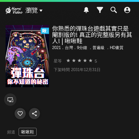
Hami Video
瀏覽
你熟悉的彈珠台遊戲其實只是
閹割版的! 真正的完整版另有其
人! | 啾啾鞋
2021．台灣．9分鐘 ．
普遍級
．HD畫質
5
星等
下架時間 2031年12月31日
啾啾鞋
頻道