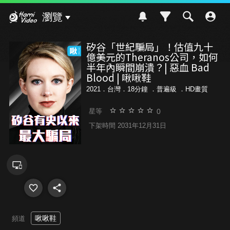
Hami Video
瀏覽
矽谷「世紀騙局」！估值九十
億美元的Theranos公司，如何
半年內瞬間崩潰？| 惡血 Bad
Blood | 啾啾鞋
2021．台灣．18分鐘 ．
普遍級
．HD畫質
0
星等
下架時間 2031年12月31日
啾啾鞋
頻道