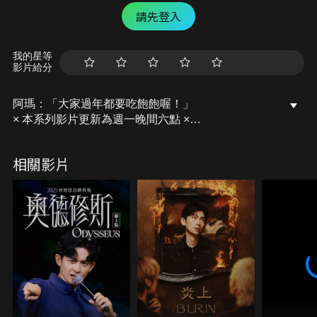
請先登入
我的星等
影片給分
阿瑪：「大家過年都要吃飽飽喔！」
× 本系列影片更新為週一晚間六點 ×
阿瑪官網：https://www.fumeanstore.com
相關影片
-
第七本年度著作《等我回家的你》
台灣（瑪瑪商行）：https://reurl.cc/Kxxa5n
（瑪瑪商行 獨家贈送「後宮出遊趣插畫明信片一張，
隨機出貨不挑款」其他通路沒有贈送喔～）
港澳地區：https://reurl.cc/8yygV7
馬新地區：https://reurl.cc/bzzGvr
【近期活動】