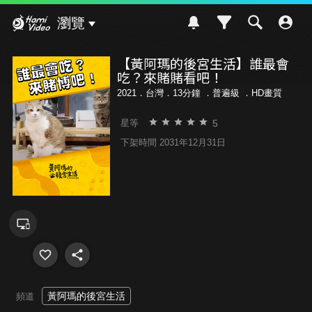
Hami Video
瀏覽
【黃阿瑪的後宮生活】誰最會
吃？來賭賭看吧！
2021．台灣．13分鐘 ．
普遍級
．HD畫質
5
星等
下架時間 2031年12月31日
黃阿瑪的後宮生活
頻道