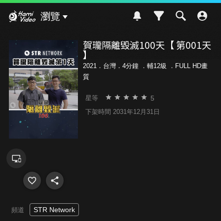
Hami Video
瀏覽
賀瓏隔離毀滅100天【 第001天
】
2021．台灣．4分鐘 ．
輔12級
．FULL HD畫
質
5
星等
下架時間 2031年12月31日
STR Network
頻道