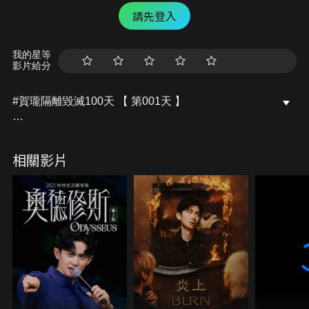
請先登入
我的星等
影片給分
#賀瓏隔離毀滅100天​ 【 第001天 】
以下開放賭盤，賀瓏幾天後會放棄？
--
相關影片
「隔離100天，有什麼好怕的！」
100天克制花費、完成隔離後就可以拿到剩下的獎
金，薩泰爾娛樂為賀瓏量身打造的百日隔離企劃，平
時就愛說說而已的賀瓏可以完成挑戰嗎？
2020.5.25 計畫正式啟動，我們一起看下去
【本集影片為廣告邀約製作】