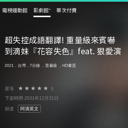
電視運動館
影劇館⁺
單次付費
超失控成語翻譯! 重量級來賓嚇
到滴妹『花容失色』feat. 狠愛演
2021．台灣．7分鐘 ．
普遍級
．HD畫質
星等
5
下架時間 2031年12月31日
頻道
阿滴英文