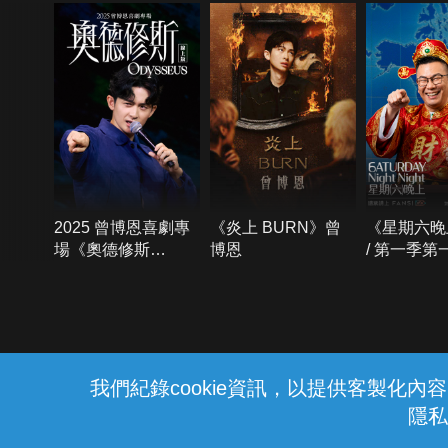
2025 曾博恩喜劇專
《炎上 BURN》曾
《星期六晚
場《奧德修斯
博恩
/ 第一季第
Odysseus》
{{notifyMsg}}
我們紀錄cookie資訊，以提供客製化
隱私