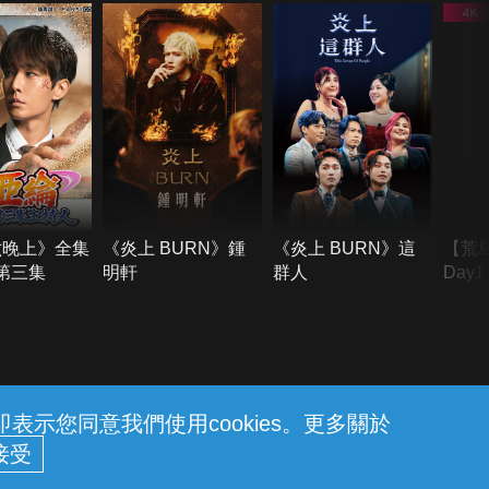
六晚上》全集
《炎上 BURN》鍾
《炎上 BURN》這
【荒
季第三集
明軒
群人
Day
難所
不了
示您同意我們使用cookies。更多關於