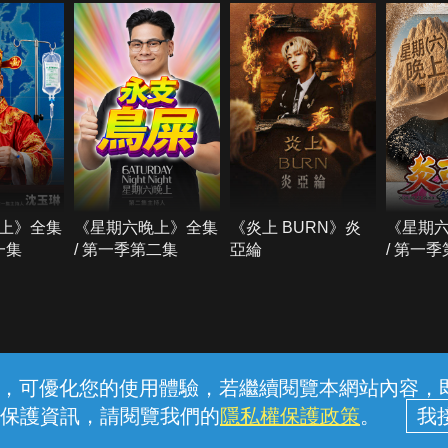
上》全集
《星期六晚上》全集
《炎上 BURN》炎
《星期
一集
/ 第一季第二集
亞綸
/ 第一
常見問題
線上客服
服務條款
隱私權保護
內容，可優化您的使用體驗，若繼續閱覽本網站內容，即表
保護資訊，請閱覽我們的
隱私權保護政策
。
中華電信股份有限公司個人家庭分公司 (統一編號：96979949) © 2026