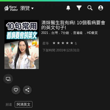
Hami Video
瀏覽
滴妹醫生我有病! 10個看病要會
的英文句子!
2021．台灣．7分鐘 ．
普遍級
．HD畫質
5
星等
下架時間 2031年12月31日
阿滴英文
頻道