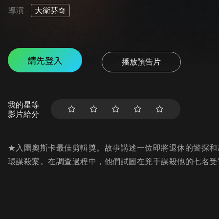
導演
大衛芬奇
請先登入
播放預告片
我的星等
影片給分
★入圍奧斯卡最佳剪輯獎。故事講述一位即將退休的警探和
環謀殺案。在調查過程中，他們試圖在兇手謀殺他的七名受