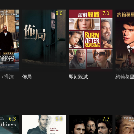
8.0
7.0
（導演
佈局
即刻毀滅
約翰葛
6.3
5.0
7.7