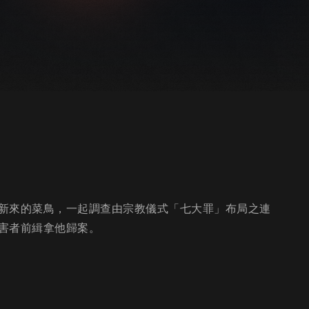
新來的菜鳥，一起調查由宗教儀式「七大罪」布局之連
害者前緝拿他歸案。