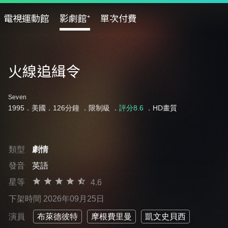
電視運動館
影劇館⁺
單次付費
火線追緝令
Seven
1995．美國．126分鐘 ．
限制級
．
評分8.6
．HD畫質
類型
劇情
發音
英語
星等
4.6
下架時間 2026年09月25日
演員
布萊德彼特
摩根費里曼
凱文史貝西