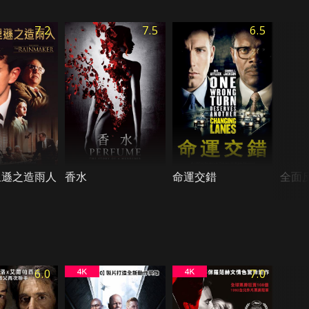
7.2
7.5
6.5
里遜之造雨人
香水
命運交錯
全面
6.0
7.0