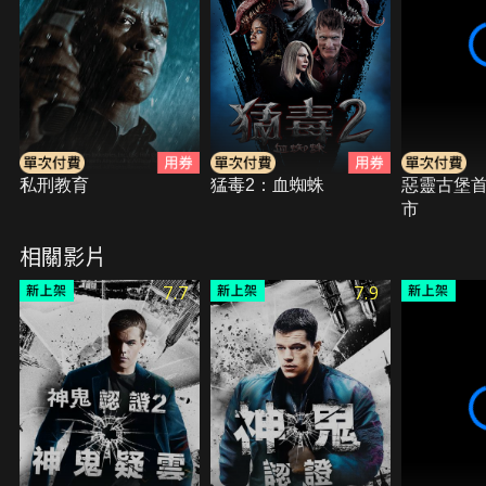
又發現自己成為暗殺對象。
私刑教育
猛毒2：血蜘蛛
惡靈古堡
市
相關影片
7.7
7.9