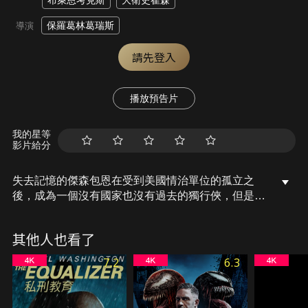
布萊恩考克斯
大衛史崔森
保羅葛林葛瑞斯
導演
請先登入
播放預告片
我的星等
影片給分
失去記憶的傑森包恩在受到美國情治單位的孤立之
後，成為一個沒有國家也沒有過去的獨行俠，但是幸
好他並沒有忘記曾經受過的嚴格訓練。他曾是中情局
訓練出來最頂尖的職業殺手，現在則成為中情局最難
其他人也看了
追捕的對象。自從上次他的摯愛瑪莉被職業殺手一槍
斃命後，他就展開一場跨國的報復行動。當他終於找
7.2
6.3
到了兇手，也完成了這場驚心動魄的報復行動，他只
想從此永遠消失，並忘記他被奪走的人生和過去，但
是當一份倫敦報紙的頭版新聞揭發他的存在之後，他