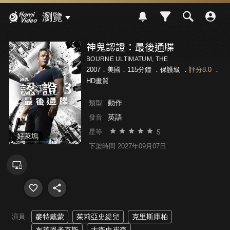
Hami Video
瀏覽
神鬼認證：最後通牒
BOURNE ULTIMATUM, THE
2007．美國．115分鐘 ．
保護級
．
評分8.0
．
HD畫質
動作
類型
英語
發音
5
星等
好萊塢
下架時間 2027年09月07日
演員
麥特戴蒙
茱莉亞史緹兒
克里斯庫柏