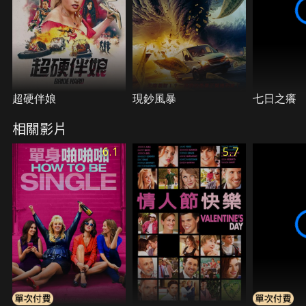
超硬伴娘
現鈔風暴
七日之癢
相關影片
6.1
5.7