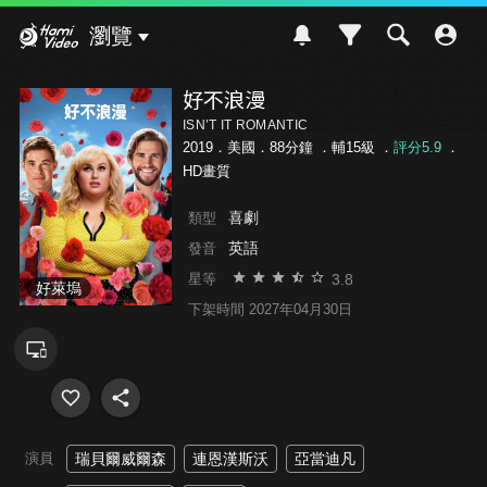
Hami Video
瀏覽
好不浪漫
ISN’T IT ROMANTIC
2019．美國．88分鐘 ．
輔15級
．
評分5.9
．
HD畫質
喜劇
類型
英語
發音
3.8
星等
好萊塢
下架時間 2027年04月30日
演員
瑞貝爾威爾森
連恩漢斯沃
亞當迪凡