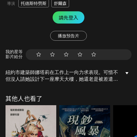
托德斯特勞斯
舒爾森
導演
請先登入
播放預告片
我的星等
影片給分
紐約市建築師娜塔莉在工作上一向力求表現。可惜不
但沒人請她設計下一座摩天大樓，她還老是被差遣做
些送咖啡和貝果的雜務。更雪上加霜的是，對愛情總
是嗤之以鼻的她，因遇到搶匪而失去意識，醒來之後
其他人也看了
發現她的噩夢竟然成真：她的人生變成了一齣浪漫喜
劇，而且女主角不是別人，正是她自己。