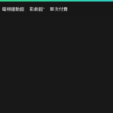
電視運動館
影劇館⁺
單次付費