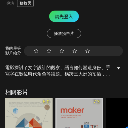
蔡牧民
導演
請先登入
播放預告片
我的星等
影片給分
電影探討了文字設計的觀察、語言如何塑造身份、手
寫字在數位時代角色等議題。橫跨三大洲的拍攝，跟
來自不同國家的電影人合作，造訪美國、英國、香
港、日本跟台灣等地的訪談者，包括Chineasy創辦人
相關影片
薛曉嵐，著名的日本字體設計師小林章，中文字體設
計師柯熾堅，還有世界上最後一個繁體中文鉛字鑄造
6.0
7.3
廠日星鑄字行。《漢字》探討的東西不只是中文字，
期待來自不同背景的觀眾，都能透過電影內容，重新
審視自己的語言和文化認同。