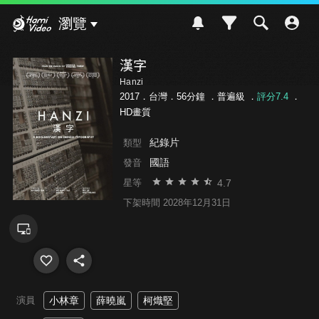
Hami Video
瀏覽
漢字
Hanzi
2017．台灣．56分鐘 ．
普遍級
．
評分7.4
．
HD畫質
紀錄片
類型
國語
發音
4.7
星等
下架時間 2028年12月31日
演員
小林章
薛曉嵐
柯熾堅