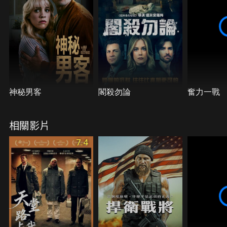
神秘男客
閣殺勿論
奮力一戰
相關影片
7.4