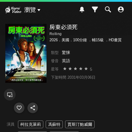
Hami Video
瀏覽
房東必須死
Rolling
2026．美國．100分鐘 ．
輔15級
．HD畫質
驚悚
類型
英語
發音
5
星等
下架時間 2031年03月06日
演員
柯拉克萊莉
馮蘇特
賈斯汀鮑威爾