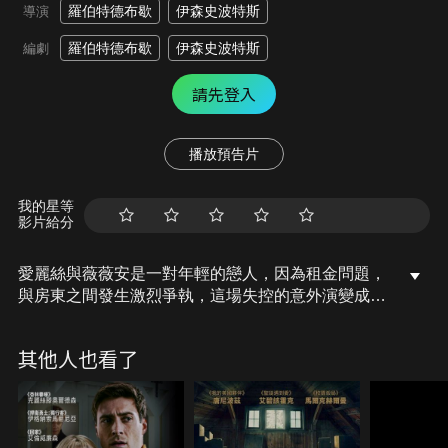
羅伯特德布歇
伊森史波特斯
導演
羅伯特德布歇
伊森史波特斯
編劇
請先登入
播放預告片
我的星等
影片給分
愛麗絲與薇薇安是一對年輕的戀人，因為租金問題，
與房東之間發生激烈爭執，這場失控的意外演變成一
場慘烈的災難，兩人隨即陷入一場緊張且扭曲的生存
混戰。年輕人出於絕望及恐懼，卻仍對未來抱持著或
其他人也看了
許還能扭轉乾坤的一絲希望，而屢屢做出糟糕的選
擇。在道德模糊的邊界上掙扎，試圖掩蓋或收拾這場
她們始料未及的災難。電影既搞笑又緊張，還莫名地
令人喜愛，是一部不失魅力的作品。