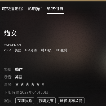
電視運動館
影劇館⁺
單次付費
貓女
CATWOMAN
2004．美國．104分鐘 ．
輔12級
．HD畫質
類型
動作
發音
英語
星等
5
下架時間 2027年04月30日
演員
荷莉貝瑞
莎朗史東
班傑明布萊特