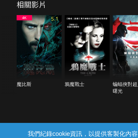
相關影片
5.1
魔比斯
鴉魔戰士
蝙蝠俠對超
曙光
{{notifyMsg}}
我們紀錄cookie資訊，以提供客製化