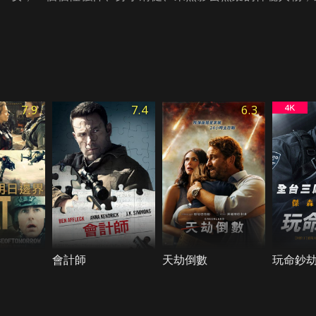
7.9
7.4
6.3
會計師
天劫倒數
玩命鈔