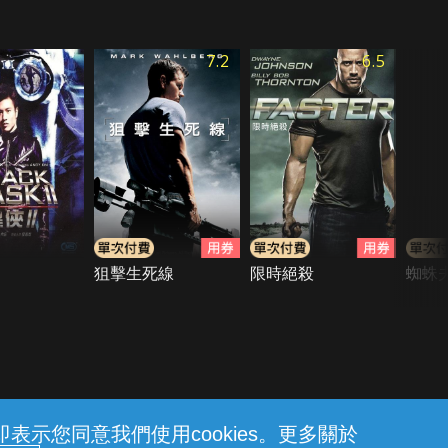
7.2
6.5
狙擊生死線
限時絕殺
蜘蛛
示您同意我們使用cookies。更多關於