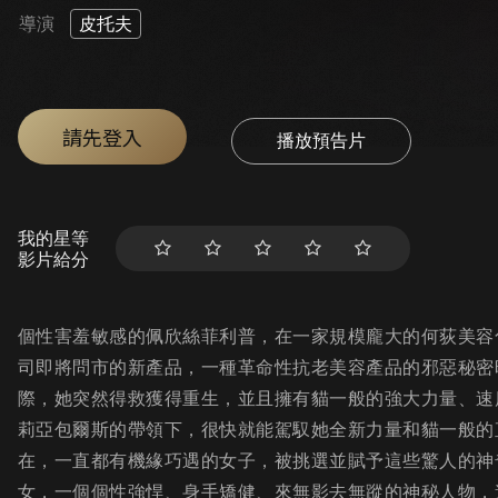
導演
皮托夫
請先登入
播放預告片
我的星等
影片給分
個性害羞敏感的佩欣絲菲利普，在一家規模龐大的何荻美容
司即將問市的新產品，一種革命性抗老美容產品的邪惡秘密
際，她突然得救獲得重生，並且擁有貓一般的強大力量、速
莉亞包爾斯的帶領下，很快就能駕馭她全新力量和貓一般的
在，一直都有機緣巧遇的女子，被挑選並賦予這些驚人的神
女，一個個性強悍、身手矯健、來無影去無蹤的神秘人物，