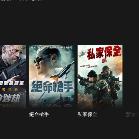
7.4
劫
絕命槍手
私家保全
驚爆