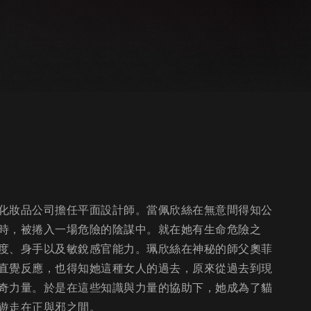
化妝品公司擔任平面設計師。當佩欣絲在無意間得知公
時，被捲入一場危險的陰謀中。就在她有生命危險之
度、身手以及敏銳感官能力。珮欣絲在神秘的師父奧菲
直覺反應，也得知她這種女人的過去，原來從過去到現
奇力量。於是在這些知識與力量的協助下，她成為了貓
遊走在正與邪之間。