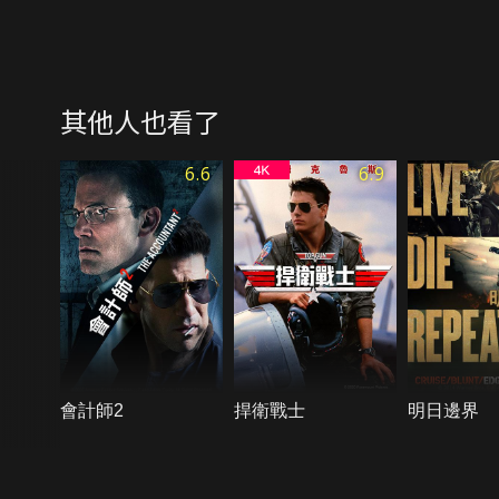
其他人也看了
6.6
6.9
會計師2
捍衛戰士
明日邊界