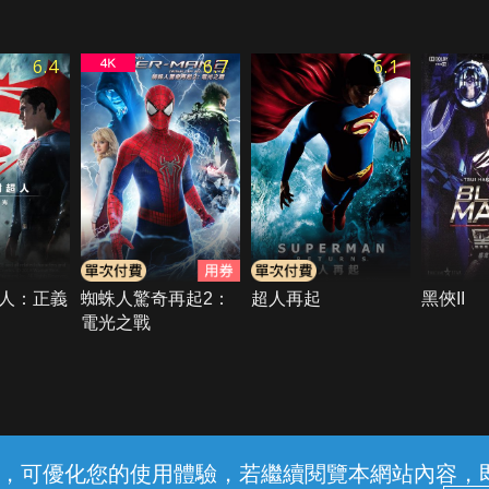
6.4
6.7
6.1
人：正義
蜘蛛人驚奇再起2：
超人再起
黑俠II
電光之戰
常見問題
線上客服
服務條款
隱私權保護
內容，可優化您的使用體驗，若繼續閱覽本網站內容，即表