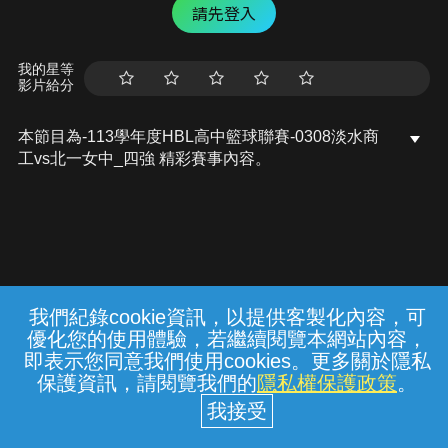
請先登入
我的星等
影片給分
本節目為-113學年度HBL高中籃球聯賽-0308淡水商
工vs北一女中_四強 精彩賽事內容。
我們紀錄cookie資訊，以提供客製化內容，可
{{notifyMsg}}
優化您的使用體驗，若繼續閱覽本網站內容，
常見問題
線上客服
服務條款
隱私權保護
即表示您同意我們使用cookies。更多關於隱私
保護資訊，請閱覽我們的
隱私權保護政策
。
中華電信股份有限公司個人家庭分公司
(統一編號：96979949) © 2026