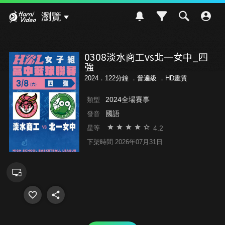
Hami Video
瀏覽
0308淡水商工vs北一女中_四
強
2024．122分鐘 ．
普遍級
．HD畫質
2024全場賽事
類型
國語
發音
4.2
星等
下架時間 2026年07月31日