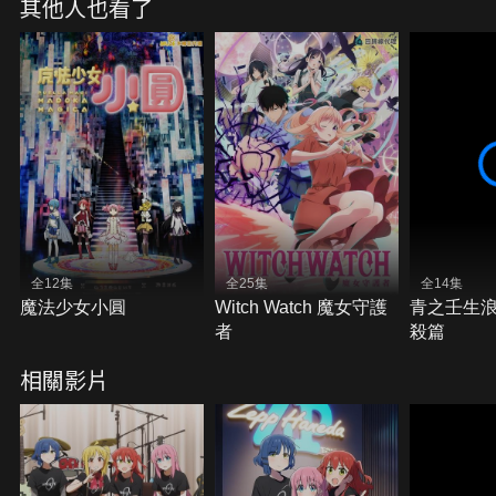
其他人也看了
全12集
全25集
全14集
魔法少女小圓
Witch Watch 魔女守護
青之壬生浪
者
殺篇
相關影片