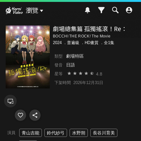
Hami Video
瀏覽
劇場總集篇 孤獨搖滾！Re：
BOCCHI THE ROCK! The Movie
2024 ．
普遍級
．HD畫質 ．全1集
劇場特區
類型
日語
發音
4.8
星等
下架時間
2026年12月31日
演員
青山吉能
鈴代紗弓
水野朔
長谷川育美