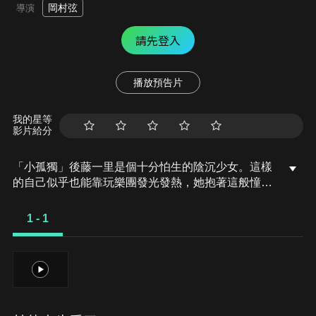
岡村弦
導演
請先登入
播放預告片
我的星等
影片給分
「小孤獨」後藤一里是個十分怕生的陰沉少女。這樣
的自己似乎也能靠玩樂團發光發熱，她抱著這般憧憬
開始彈吉他，以「吉他英雄」的名義在網路上傳影
片，卻仍交不到朋友，就這樣度過了國中時期。只差
1 - 1
一步就會成為家裡蹲的她，某天被「團結Band」的
鼓手伊地知虹夏叫住，孤獨的日常生活也因此逐漸改
變——與一人的相遇使世界變得遼闊。陰沉少女演奏
1
的搖滾樂響徹天際。無與倫比的搖滾樂聲，不負眾望
地搬上大銀幕！