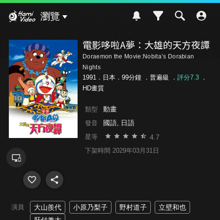
Hami Video
瀏覽
電影哆啦A夢：大雄的天方夜譚
Doraemon the Movie:Nobita’s Dorabian
Nights
1991．日本．99分鐘 ．
普遍級
．
評分7.3
．
HD畫質
動畫
類型
國語, 日語
發音
4.7
星等
下架時間 2029年03月31日
演員
大山羨代
小原乃梨子
野村道子
立壁和也