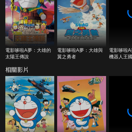
電影哆啦A夢：大雄的
電影哆啦A夢：大雄與
電影哆啦A
太陽王傳說
翼之勇者
機器人王
相關影片
7.3
6.7