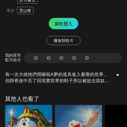
肝付兼太
芝山努
導演
請先登入
播放預告片
我的星等
影片給分
有一次大雄他們用哆啦A夢的道具進入畫冊的世界，
但靜香途中丟了回現實世界的鞋子所以被捉去當奴
隷，且畫冊又被媽媽燒掉，大雄一行人便用時光機返
回古代阿拉伯世界尋找靜香，途中乘船航行時，更被
其他人也看了
船上的水手和盜賊們丟到大海中，之後在黃金宮殿中
遇上辛巴達，而拯救靜香後，盜賊們又來壞事，最後
辛巴達和哆啦A夢等人打敗了盜賊們。