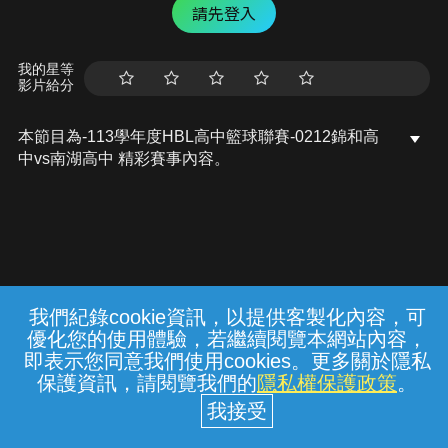
請先登入
我的星等
影片給分
本節目為-113學年度HBL高中籃球聯賽-0212錦和高
中vs南湖高中 精彩賽事內容。
我們紀錄cookie資訊，以提供客製化內容，可
{{notifyMsg}}
優化您的使用體驗，若繼續閱覽本網站內容，
常見問題
線上客服
服務條款
隱私權保護
即表示您同意我們使用cookies。更多關於隱私
保護資訊，請閱覽我們的
隱私權保護政策
。
中華電信股份有限公司個人家庭分公司
(統一編號：96979949) © 2026