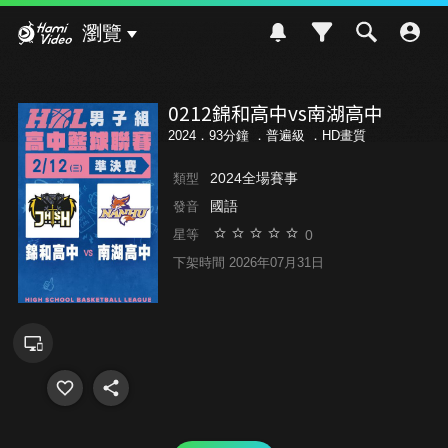
Hami Video
瀏覽
0212錦和高中vs南湖高中
2024．93分鐘 ．
普遍級
．HD畫質
2024全場賽事
類型
國語
發音
0
星等
下架時間 2026年07月31日