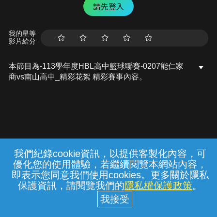
請先登入
我的星等
影片給分
本節目為-113學年度HBL高中籃球聯賽-0207能仁家
商vs南山高中_精彩花絮 精彩賽事內容。
我們紀錄cookie資訊，以提供客製化內容，可
{{notifyMsg}}
優化您的使用體驗，若繼續閱覽本網站內容，
常見問題
線上客服
服務條款
隱私權保護
即表示您同意我們使用cookies。更多關於隱私
保護資訊，請閱覽我們的
隱私權保護政策
。
中華電信股份有限公司個人家庭分公司
(統一編號：96979949) © 2026