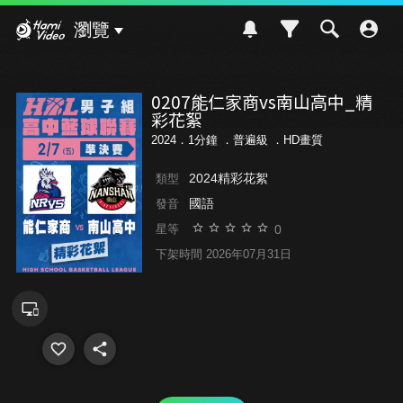
Hami Video
瀏覽
0207能仁家商vs南山高中_精
彩花絮
2024．1分鐘 ．
普遍級
．HD畫質
2024精彩花絮
類型
國語
發音
0
星等
下架時間 2026年07月31日