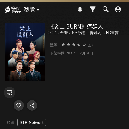
Hami Video
瀏覽
《炎上 BURN》這群人
2024．台灣．106分鐘 ．
普遍級
．HD畫質
3.7
星等
下架時間 2031年12月31日
STR Network
頻道