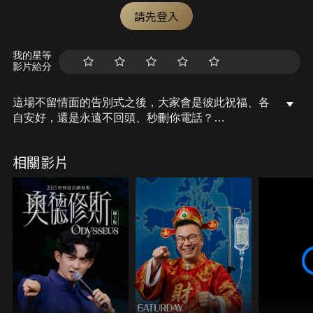
請先登入
我的星等
影片給分
這場不留情面的告別式之後，大家會是彼此祝福、各
自安好，還是永遠不回頭、秒刪你電話？
｜演出陣容｜
相關影片
主秀：這群人 TGOP
展榮、展瑞、茵聲、董仔、木星、尼克、石頭
炎上大將軍：陳大天
火伴：唐從聖、鐵牛、黃小柔、楊昇達、酷炫
【關於 STR Network 薩泰爾娛樂】
從線下演出到網路節目，這裡有單口喜劇、冒犯喜
劇、及情境喜劇等各種類型爆笑節目。讓你在家也能