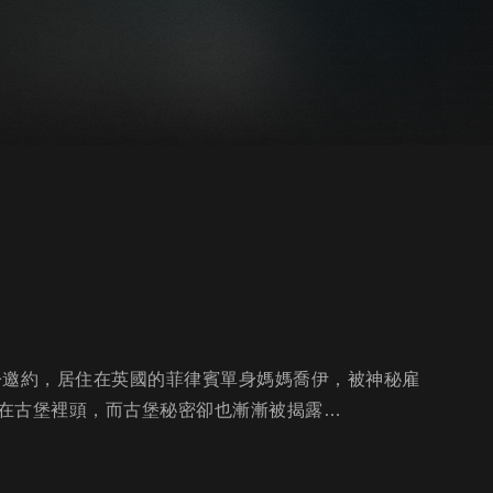
紛紛邀約，居住在英國的菲律賓單身媽媽喬伊，被神秘雇
在古堡裡頭，而古堡秘密卻也漸漸被揭露…