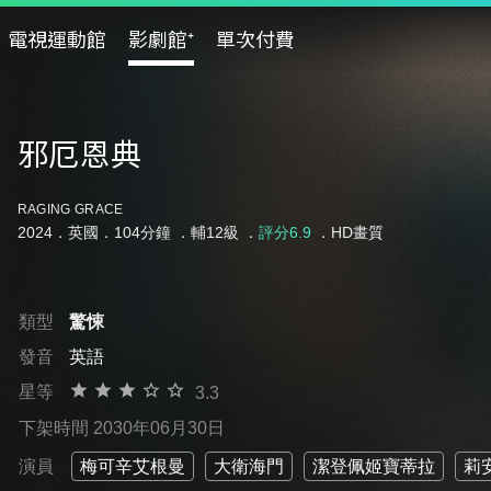
電視運動館
影劇館⁺
單次付費
邪厄恩典
RAGING GRACE
2024．英國．104分鐘 ．
輔12級
．
評分6.9
．HD畫質
類型
驚悚
發音
英語
星等
3.3
下架時間 2030年06月30日
演員
梅可辛艾根曼
大衛海門
潔登佩姬寶蒂拉
莉