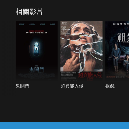
相關影片
鬼開門
超異能入侵
祖怨
{{notifyMsg}}