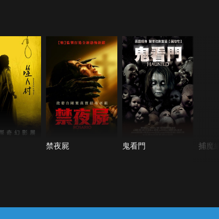
禁夜屍
鬼看門
捕魔