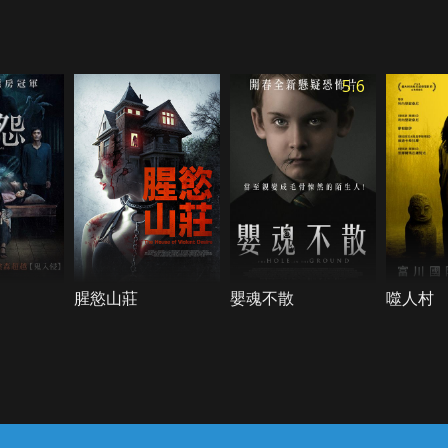
5.6
腥慾山莊
嬰魂不散
噬人村
常見問題
線上客服
服務條款
隱私權保護