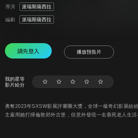
導演
派瑞斯薩西拉
編劇
派瑞斯薩西拉
請先登入
播放預告片
我的星等
影片給分
勇奪2023年SXSW影展評審團大獎，全球一級奇幻影展
主雇用她打掃倫敦郊外古堡，但意外發現一名垂死老人生活