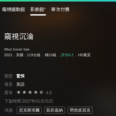
電視運動館
影劇館⁺
單次付費
窺視沉淪
What Josiah Saw
2021．美國．119分鐘 ．
輔15級
．
評分6.2
．HD畫質
類型
驚悚
發音
英語
星等
4.5
下架時間 2027年01月31日
演員
尼克斯塔爾
凱莉嘉納
勞勃派屈克