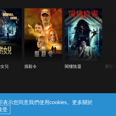
的女兒
掘殺令
閣樓陰靈
腥慾
示您同意我們使用cookies。更多關於