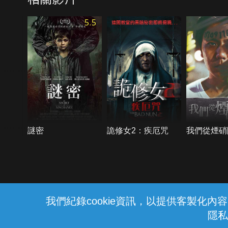
5.5
謎密
詭修女2：疾厄咒
我們從煙硝
{{notifyMsg}}
我們紀錄cookie資訊，以提供客製化
隱私