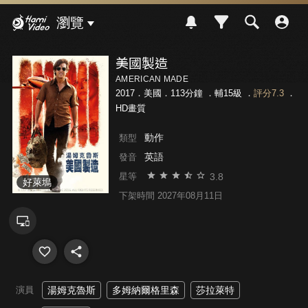
Hami Video
瀏覽
美國製造
AMERICAN MADE
2017．美國．113分鐘 ．
輔15級
．
評分7.3
．
HD畫質
動作
類型
英語
發音
3.8
星等
好萊塢
下架時間 2027年08月11日
演員
湯姆克魯斯
多姆納爾格里森
莎拉萊特