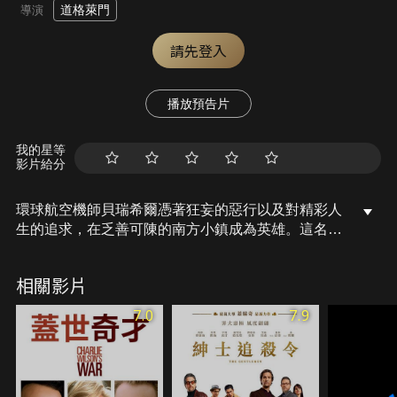
道格萊門
導演
請先登入
播放預告片
我的星等
影片給分
環球航空機師貝瑞希爾憑著狂妄的惡行以及對精彩人
生的追求，在乏善可陳的南方小鎮成為英雄。這名迷
人的創業家從備受尊敬的環球航空機師變為現代史上
最大醜聞之一的關鍵人物，讓妻子露西驚訝不已。他
相關影片
們沒料到一開始運送違禁品的生意會演變成貝瑞協助
建立一支軍隊和資助一場戰爭。
7.0
7.9