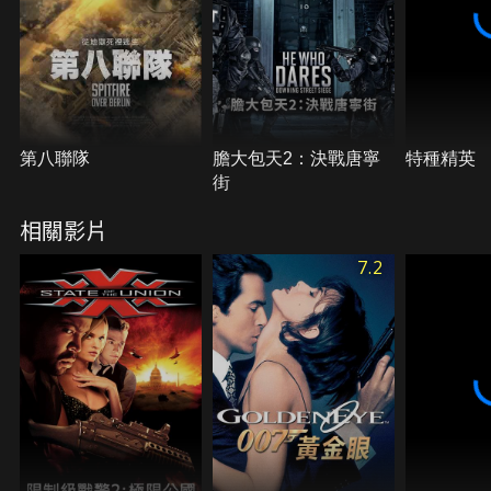
第八聯隊
膽大包天2：決戰唐寧
特種精英
街
相關影片
7.2