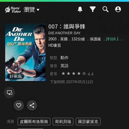
Hami Video
瀏覽
007：誰與爭鋒
DIE ANOTHER DAY
2003．英國．132分鐘 ．
保護級
．
評分6.1
．
HD畫質
動作
類型
英語
發音
4.4
星等
好萊塢
下架時間 2027年05月11日
演員
皮爾斯布洛斯南
荷莉貝瑞
羅莎蒙派克