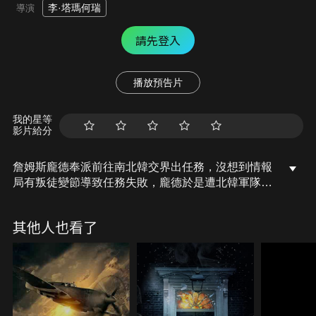
李·塔瑪何瑞
導演
請先登入
播放預告片
我的星等
影片給分
詹姆斯龐德奉派前往南北韓交界出任務，沒想到情報
局有叛徒變節導致任務失敗，龐德於是遭北韓軍隊囚
禁。獲釋後詹姆斯龐徳被英國M16情報局以變節罪
名，撤銷英國情報員的身分。為證明自己的清白，龐
其他人也看了
徳從香港、中國、古巴再回到英國，一路追蹤調查
下，驚而發現事件背後暗藏著更具毀滅性的陰謀…