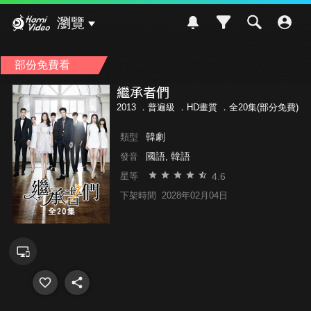
Hami Video
瀏覽
部份免費看
繼承者們
2013 ．
普遍級
．HD畫質 ．全20集(部分免費)
韓劇
類型
國語, 韓語
發音
4.6
星等
下架時間
2028年02月04日