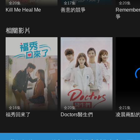
全20集
全17集
全20集
Kill Me Heal Me
善意的競爭
Rememb
爭
相關影片
全16集
全20集
全21集
福秀回來了
Doctors醫生們
凌晨兩點