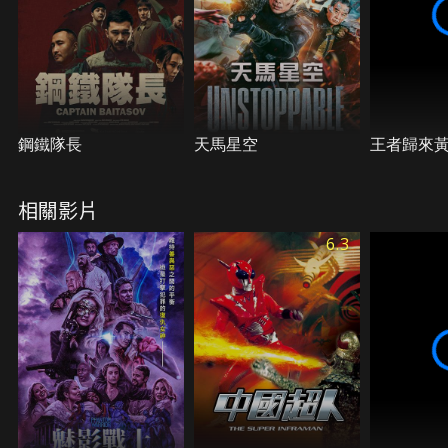
鋼鐵隊長
天馬星空
王者歸來
相關影片
6.3