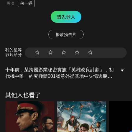
何一錚
導演
請先登入
播放預告片
我的星等
影片給分
十年前，某跨國影業秘密實施「英雄改良計劃」，初
代機中唯一的究極體001號意外從基地中失憶逃脫，
十年後，001號竟扮演著一個擁有浮誇演技的影視偶
像「中隊」。老牌超級英雄紛紛被外來英雄取代，遭
其他人也看了
遇人生慘敗的中隊終日飲酒度日。某日，中隊偶然發
現自己體內的強大力量，背負起光復英雄的使命，跟
隨呼嚕爺爺進行特訓。對抗新的超級戰士，各路英雄
紛紛被中隊感動決定重出江湖，一場激烈的中日英雄
大戰就此展開…。