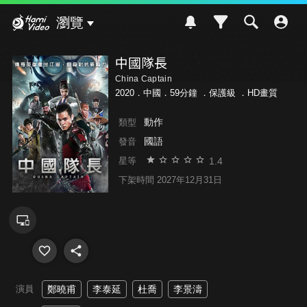
Hami Video
瀏覽
中國隊長
China Captain
2020．中國．59分鐘 ．
保護級
．HD畫質
動作
類型
國語
發音
1.4
星等
下架時間 2027年12月31日
演員
鄭曉甫
李泰延
杜喬
李景濤