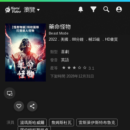
Hami Video
瀏覽
藥命怪物
Beast Mode
2022．美國．88分鐘 ．
輔15級
．HD畫質
喜劇
類型
英語
發音
3.1
星等
下架時間 2028年12月31日
演員
湯瑪斯哈威爾
詹姆斯杜瓦
雷斯萊伊斯特布魯克