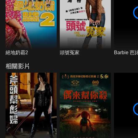
絕地奶霸2
頭號冤家
Barbie 芭
相關影片
5.6