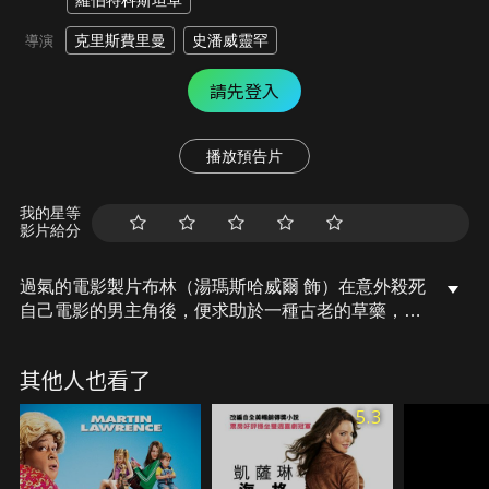
羅伯特科斯坦卓
克里斯費里曼
史潘威靈罕
導演
請先登入
播放預告片
我的星等
影片給分
過氣的電影製片布林（湯瑪斯哈威爾 飾）在意外殺死
自己電影的男主角後，便求助於一種古老的草藥，希
望能讓死去的男主角復活，以確保自己的事業江山再
起。但布林很快地發現，這種草藥會讓使用者變成嗜
其他人也看了
血的恐怖怪物……。
5.3