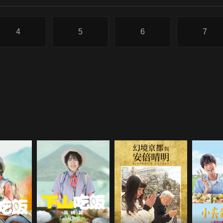
4
5
6
7