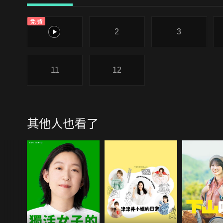
免費
1
2
3
11
12
其他人也看了