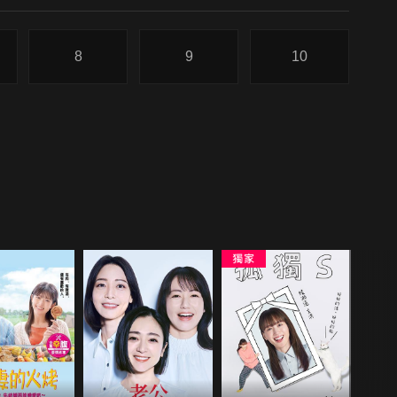
8
9
10