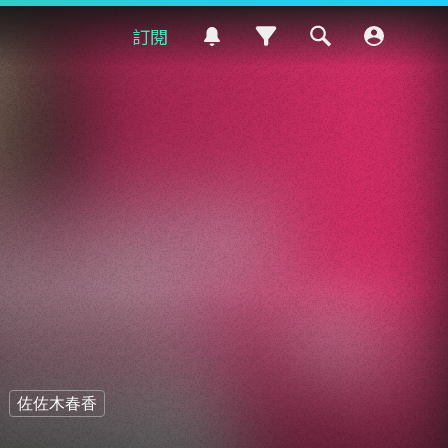
訂閱
佐佐木春香