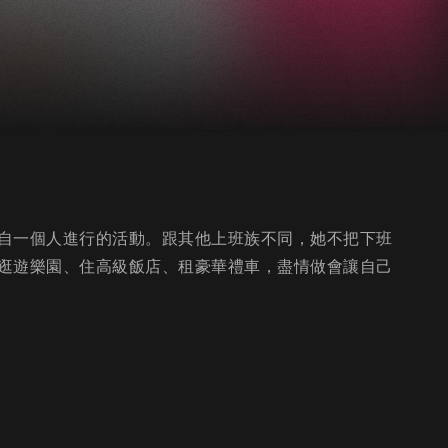
自一個人進行的活動。跟其他上班族不同，她不把下班
逛遊樂園、住高級飯店、租豪華禮車，盡情做會讓自己