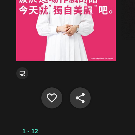
1 - 12