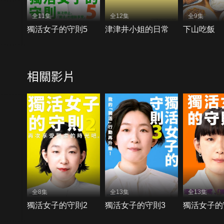
全11集
全12集
全9集
獨活女子的守則5
津津井小姐的日常
下山吃飯
相關影片
全8集
全13集
全13集
獨活女子的守則2
獨活女子的守則3
獨活女子的