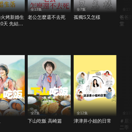
全13集
全7集
全11
的火烤新婚生
老公怎麼還不去死
孤獨S又怎樣
爸爸
0天 先結婚
堂
愛吧－
全2集
全12集
全13
飯
下山吃飯 高崎篇
津津井小姐的日常
＃居
二季