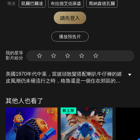
凱爾巴爾達
布拉德艾伯萊森
喬納森德瓦爾
導演
請先登入
播放預告片
我的星等
影片給分
美國1970年代中葉，當披頭散髮搭配喇叭牛仔褲的嬉
皮風潮仍未褪流行之時，格魯還是一個住在郊區的小
屁孩，他也是一個世上最強超級大壞蛋組合“壞壞六
人組”的大粉絲，他想出了一個計劃，希望能夠變得
其他人也看了
夠壞然後加入他們。幸好他有一群忠心耿耿的追隨者
小小兵會幫助他大搞破壞。凱文、史都華、蘿蔔
6.2
7.2
和“拖拖”－一個新加入的小小兵，他還在帶牙套而且
超想要討他主子的歡心－他們非常有“笑”率地發揮他
們各種超ㄎ一ㄤ的技能，和格魯一起打造了他們的第
一個邪惡基地、測試他們發明的第一批武器，並且成