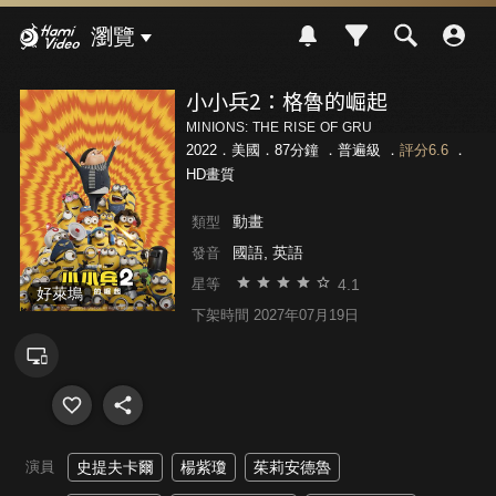
Hami Video
瀏覽
小小兵2：格魯的崛起
MINIONS: THE RISE OF GRU
2022．美國．87分鐘 ．
普遍級
．
評分6.6
．
HD畫質
動畫
類型
國語, 英語
發音
4.1
星等
好萊塢
下架時間 2027年07月19日
演員
史提夫卡爾
楊紫瓊
茱莉安德魯