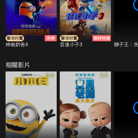
功完成了他們的第一項邪惡任務。
神偷奶爸4
音速小子3
獅子王：
相關影片
6.4
5.9