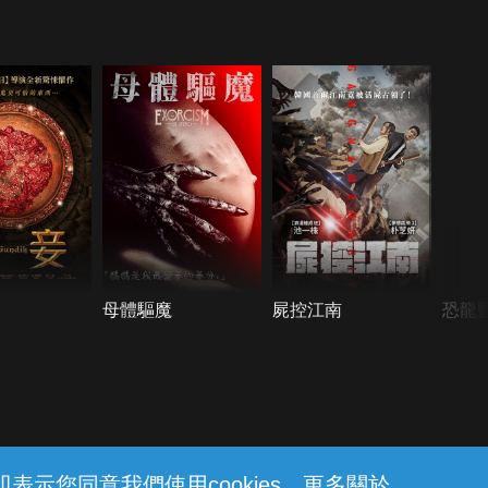
母體驅魔
屍控江南
恐龍
示您同意我們使用cookies。更多關於