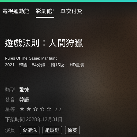
電視運動館
影劇館⁺
單次付費
遊戲法則：人間狩獵
Rules Of The Game: Manhunt
2021．韓國．84分鐘 ．
輔15級
．HD畫質
類型
驚悚
發音
韓語
星等
2.2
下架時間 2028年12月31日
演員
金聖洙
趙慶勳
徐英