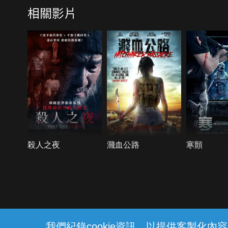
相關影片
殺人之夜
濺血公路
寒顫
{{notifyMsg}}
我們紀錄cookie資訊，以提供客製化