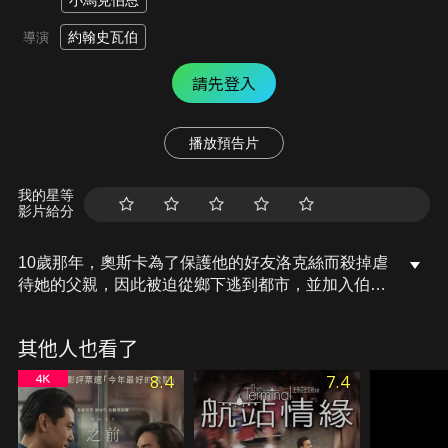
小馬克伯恩
約翰史瓦伯
導演
請先登入
播放預告片
我的星等
影片給分
10歲那年，奧斯卡為了保護他的好友洛克絲而殺掉虐
待她的父親，因此被迫從鄉下逃到都市，並加入伯迪
領導的犯罪集團。15年後，奧斯卡成為一群流浪少年
的頭頭。洛克絲搬到都市，在一個私家偵探底下工
其他人也看了
作，她意外發現當年奧斯卡的失蹤檔案，於是決定把
這個救過她的男孩找出來…
8.4
7.4