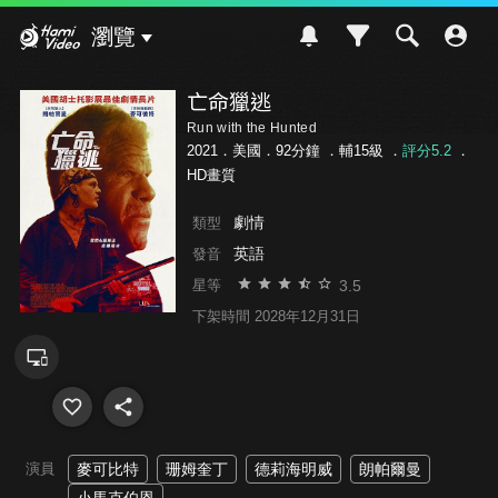
Hami Video
瀏覽
亡命獵逃
Run with the Hunted
2021．美國．92分鐘 ．
輔15級
．
評分5.2
．
HD畫質
劇情
類型
英語
發音
3.5
星等
下架時間 2028年12月31日
演員
麥可比特
珊姆奎丁
德莉海明威
朗帕爾曼