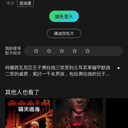
蓋瑞蕭
導演
請先登入
播放預告片
我的星等
影片給分
特蘭西瓦尼亞王子弗拉德三世受到土耳其軍穆罕默德
二世的威脅，索討一千名男孩，包括弗拉德的兒子作
土耳其人的童兵。弗拉德為了保護家園和孩子，進行
一場魔鬼交易，他將獲得力量擊敗土耳其人，但代價
其他人也看了
是對鮮血的永恆飢渴。只要三天內忍住誘惑，弗拉德
就能重獲新生；否則他將成為傳說中的吸血鬼。
7.7