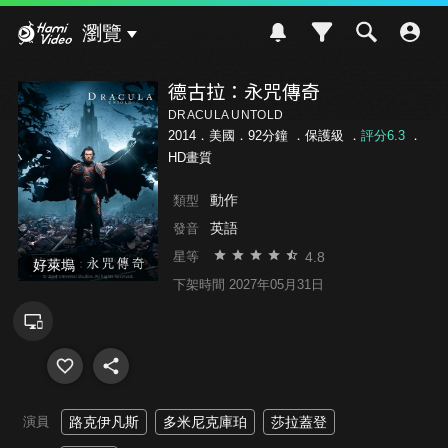
Hami Video
瀏覽
德古拉：永咒傳奇
DRACULA UNTOLD
2014．美國．92分鐘 ．
保護級
．
評分6.3
．
HD畫質
動作
類型
英語
發音
4.8
星等
好萊塢
下架時間 2027年05月31日
演員
路克伊凡斯
多米尼克庫珀
莎拉蓋登