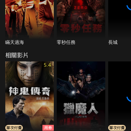
瞞天過海
零秒任務
長城
相關影片
5.4