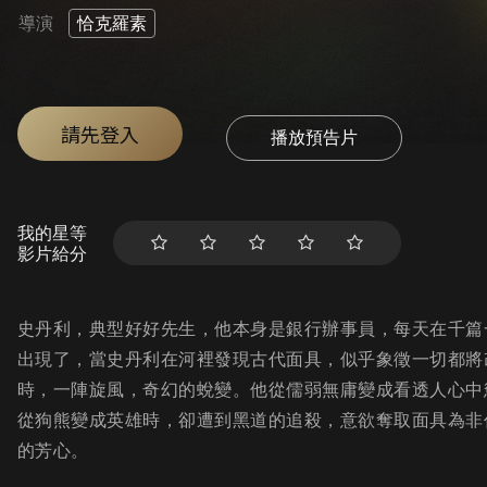
導演
恰克羅素
請先登入
播放預告片
我的星等
影片給分
史丹利，典型好好先生，他本身是銀行辦事員，每天在千篇
出現了，當史丹利在河裡發現古代面具，似乎象徵一切都將
時，一陣旋風，奇幻的蛻變。他從儒弱無庸變成看透人心中
從狗熊變成英雄時，卻遭到黑道的追殺，意欲奪取面具為非
的芳心。