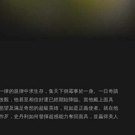
一律的規律中求生存，集天下倒霉事於一身。一日奇蹟
改觀，他甚至相信好運已經開始降臨。當他戴上面具
慾望及滿足奇想的超級英雄，宛如是正義使者。就在他
作歹，史丹利如何發揮超感能力奪回面具，並贏得美人