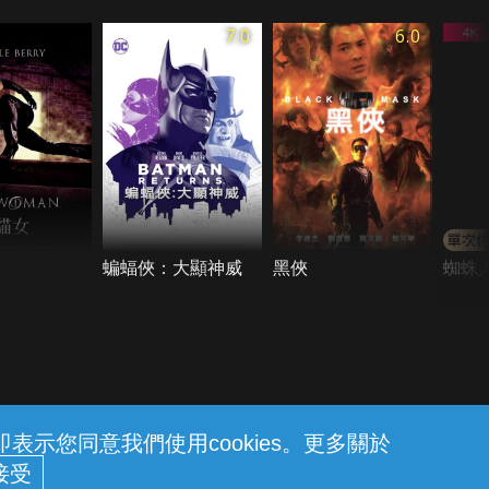
7.0
6.0
蝙蝠俠：大顯神威
黑俠
蜘蛛
示您同意我們使用cookies。更多關於