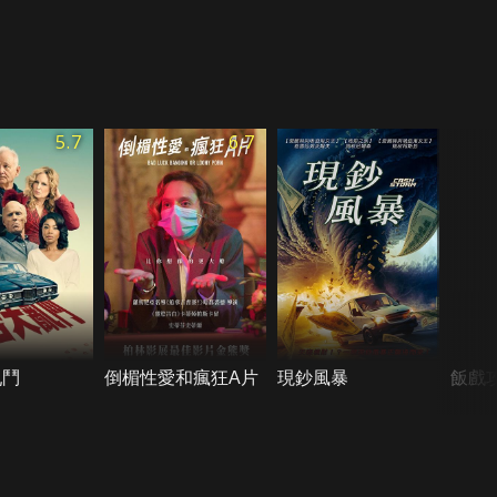
5.7
6.7
亂鬥
倒楣性愛和瘋狂A片
現鈔風暴
飯戲攻