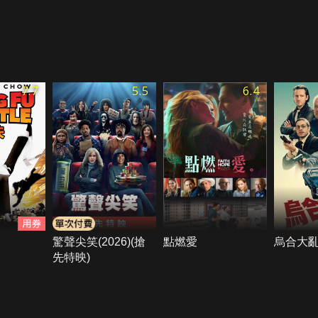
7.7
5.5
6.4
驚聲尖笑(2026)(搶
點燃愛
烏合大
先特映)