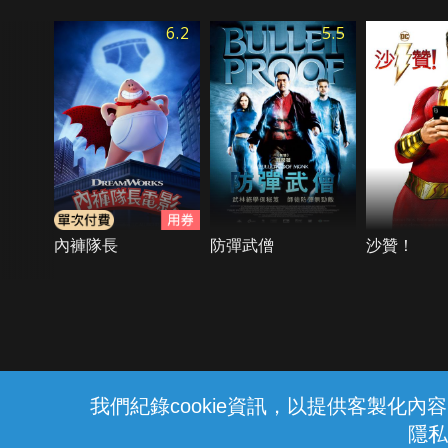
6.2
5.5
內褲隊長
防彈武僧
沙贊！
{{notifyMsg}}
我們紀錄cookie資訊，以提供客製化
隱私