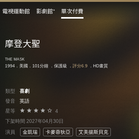
電視運動館
影劇館⁺
單次付費
摩登大聖
THE MASK
1994．美國．101分鐘 ．
保護級
．
評分6.9
．HD畫質
類型
喜劇
發音
英語
星等
4
下架時間 2027年04月30日
演員
金凱瑞
卡麥蓉狄亞
艾美揚斯貝克