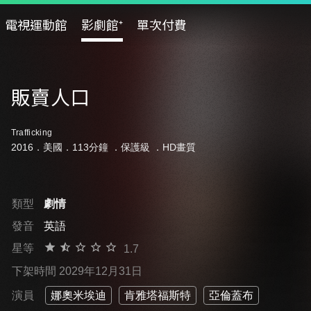
電視運動館
影劇館⁺
單次付費
販賣人口
Trafficking
2016．美國．113分鐘 ．
保護級
．HD畫質
類型
劇情
發音
英語
星等
1.7
下架時間 2029年12月31日
演員
娜奧米埃迪
肯雅塔福斯特
亞倫蓋布