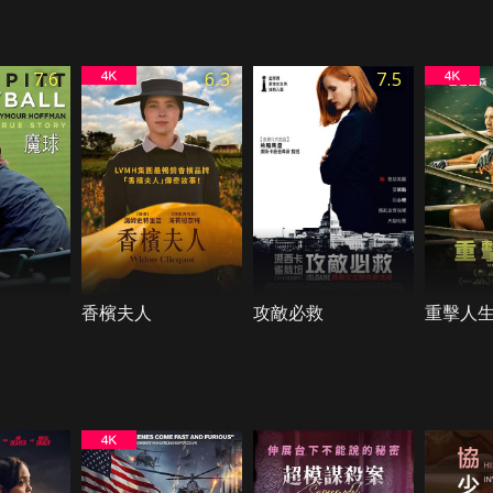
7.6
6.3
7.5
香檳夫人
攻敵必救
重擊人