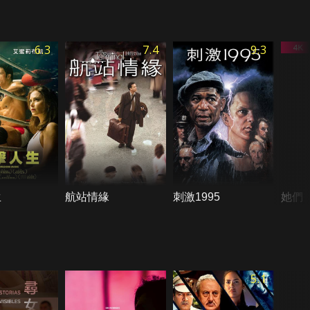
6.3
7.4
9.3
生
航站情緣
刺激1995
她們
5.1