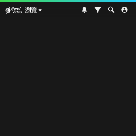
Hami Video
瀏覽