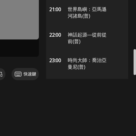
21:00
世界島嶼：亞馬遜
河諸島(普)
22:00
神話起源—從前從
前(普)
23:00
時尚大師：喬治亞
曼尼(普)
23:30
時尚大師：凡賽斯
(普)