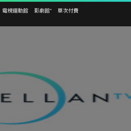
電視運動館
影劇館⁺
單次付費
08/03
08/04
08/05
一
二
三