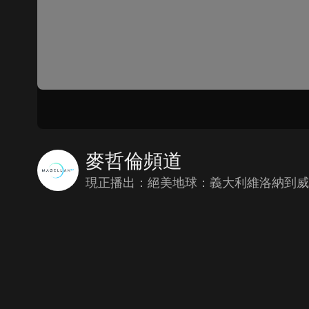
麥哲倫頻道
現正播出：絕美地球：義大利維洛納到威尼