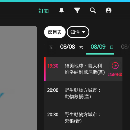
訂閱
18:00
全球瘋旅遊：澳洲
南海岸(普)
節目表
知性
19:00
絕美地球 ：英國海
08/06
08/07
08/08
08/09
08
四
五
六
日
峽群島(普)
19:30
絕美地球：義大利
維洛納到威尼斯(普)
現正播出
20:00
野生動物方城市：
動物救援(普)
20:30
野生動物方城市：
郊狼(普)