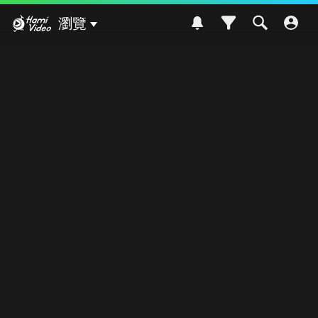
Hami Video
瀏覽