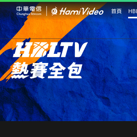
Hami Video
首頁
HB