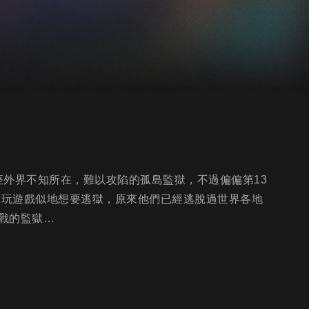
一座外界不知所在，難以攻陷的孤島監獄，不過偏偏第13
一次像玩遊戲似地想要逃獄，原來他們已經逃脫過世界各地
戰的監獄…