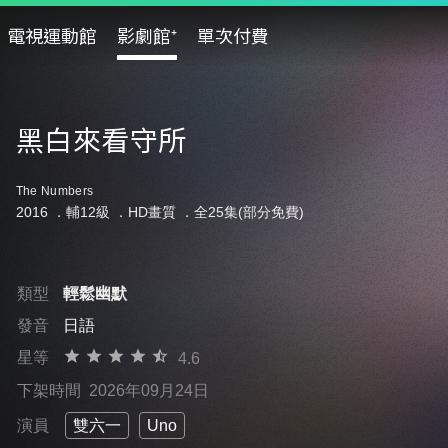
電視運動館
影劇館⁺
單次付費
黑白來看守所
The Numbers
2016 ．
輔12級
．HD畫質 ．全25集(部分免費)
類型
輕鬆幽默
發音
日語
星等
4.6
下架時間
2026年09月24日
演員
雙六一
Uno