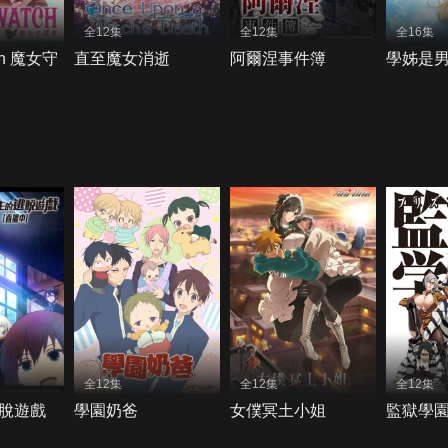
全12集
全12集
全16集
tch 魔女守
直至魔女消逝
阿爾涅事件簿
學姊是
全12集
全12集
全12集
脫遊戲
學園奶爸
女僕冥土小姐
監獄學