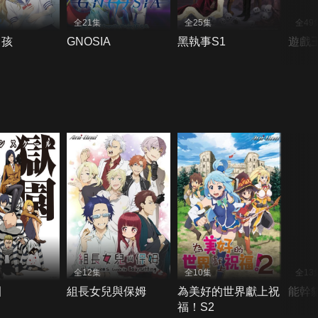
全21集
全25集
全49
男孩
GNOSIA
黑執事S1
遊戲王
全12集
全10集
全13
園
組長女兒與保姆
為美好的世界獻上祝
能幹
福！S2