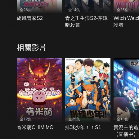
全26集
全14集
全25集
旋風管家S2
青之壬生浪S2-芹澤
Witch Wa
暗殺篇
護者
相關影片
全12集
全25集
全13集
奇米萌CHIMIMO
排球少年！！S1
實況主的逃
【直播中】