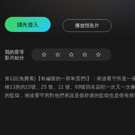
請先登入
播放預告片
我的星等
影片給分
第1話(免費看)【有編號的一群笨蛋們!】：南波看守所是
棟13房的15號、25 號、11 號、69號四名囚犯一次又
的監獄，南波看守所對他們來說是個舒適的監獄也是很有挑