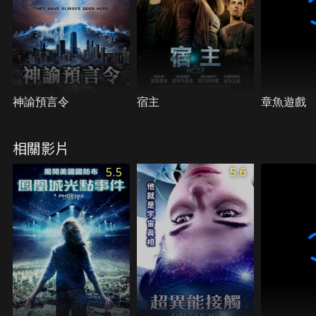
神諭預言令
宿主
章魚遊戲
相關影片
5.5
5.6