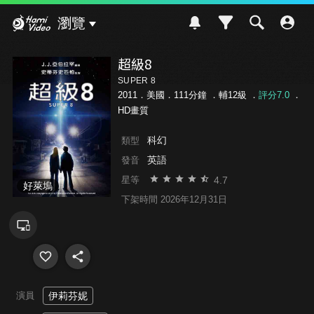
Hami Video
瀏覽
超級8
SUPER 8
2011．美國．111分鐘 ．
輔12級
．
評分7.0
．
HD畫質
科幻
類型
英語
發音
4.7
星等
好萊塢
下架時間 2026年12月31日
演員
伊莉芬妮