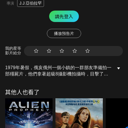
J.J.亞伯拉罕
導演
請先登入
播放預告片
我的星等
影片給分
1979年暑假，俄亥俄州一個小鎮的一群朋友準備拍一
部殭屍片，他們拿著超級8攝影機拍攝時，目擊了一
場火車出軌的意外事件。他們在逃離險境之後很快就
發現這並不是一場意外，而在火車失事之後，小鎮突
其他人也看了
然開始發生不尋常以及無法理解的失蹤事件。小鎮的
副警長傑克藍柏試圖發掘真相，而真相遠比他們想像
5.8
的更驚人！