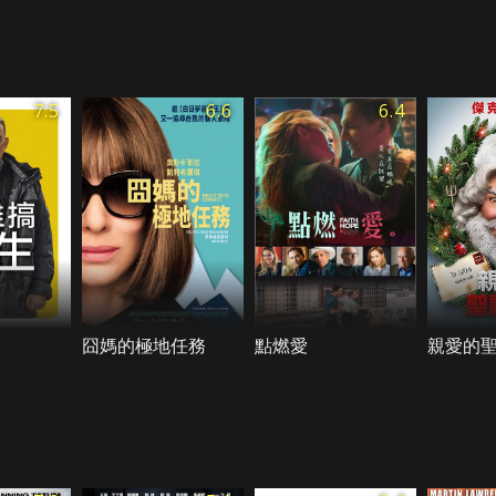
7.5
6.6
6.4
囧媽的極地任務
點燃愛
親愛的