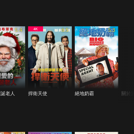
5.4
6.5
5.3
聖誕老人
捍衛天使
絕地奶霸
關於