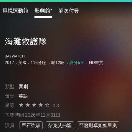
電視運動館
影劇館⁺
單次付費
海灘救護隊
BAYWATCH
2017．美國．116分鐘 ．
輔12級
．
評分5.6
．HD畫質
類型
喜劇
發音
英語
星等
4.3
下架時間 2026年12月31日
演員
巨石強森
柴克艾弗隆
亞歷珊卓妲妲里奧