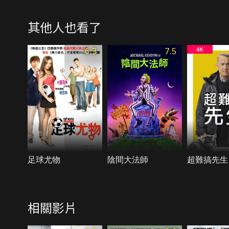
其他人也看了
6.3
7.5
足球尤物
陰間大法師
超難搞先生
相關影片