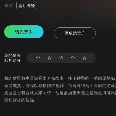
導演
塞斯高登
請先登入
播放預告片
我的星等
影片給分
肌肉猛男救生員隊長米奇布坎南，接下神聖的一號瞭望塔職
新進成員，過程以嚴格體試把關，卻有奪得兩面金牌的游泳
洛迪是否有資格入隊同時，他還必須查出最近是誰在海灘私
查其背後的陰謀。