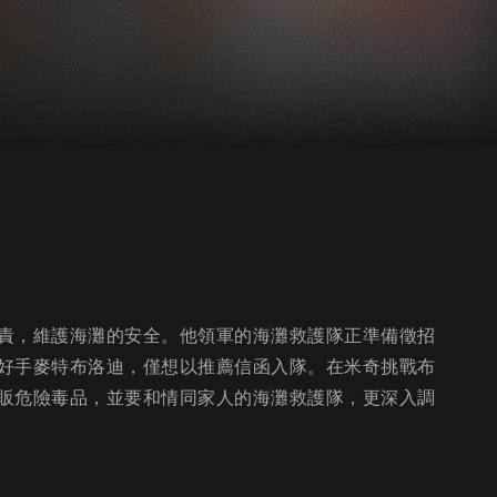
責，維護海灘的安全。他領軍的海灘救護隊正準備徵招
好手麥特布洛迪，僅想以推薦信函入隊。在米奇挑戰布
販危險毒品，並要和情同家人的海灘救護隊，更深入調