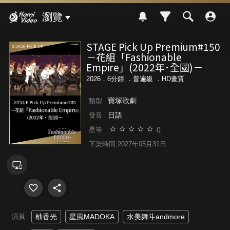
Hami Video
瀏覽
STAGE Pick Up Premium#150
－花組「Fashionable
Empire」(2022年･全國)－
2026．6分鐘 ．
普遍級
．HD畫質
寶塚歌劇
類型
日語
發音
0
星等
下架時間 2027年05月31日
演員
柚香光
星風MADOKA
水美舞斗andmore