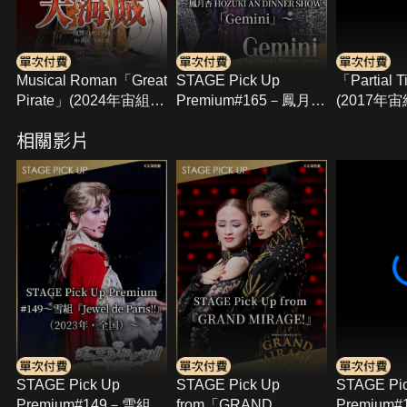
Musical Roman「Great
STAGE Pick Up
「Partial T
Pirate」(2024年宙組･
Premium#165－鳳月杏
(2017年
全國)
HOZUKI AN DINNER
Hall･千秋
相關影片
SHOW「Gemini」－
STAGE Pick Up
STAGE Pick Up
STAGE Pi
Premium#149－雪組
from「GRAND
Premium