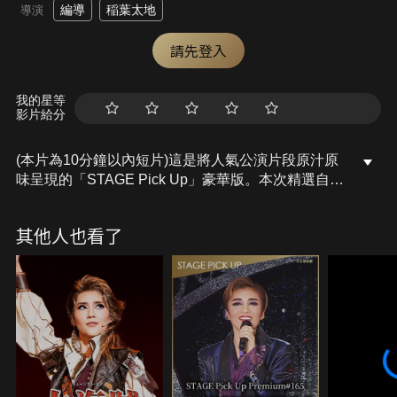
編導
稲葉太地
導演
請先登入
我的星等
影片給分
(本片為10分鐘以內短片)這是將人氣公演片段原汁原
味呈現的「STAGE Pick Up」豪華版。本次精選自花
組公演「Fashionable Empire」(2022年・全國)，在
虛度流逝的時光中，正因如此才更要活在當下——由
其他人也看了
「帝王」柚香光與夥伴們熱烈歌舞的激昂場面。