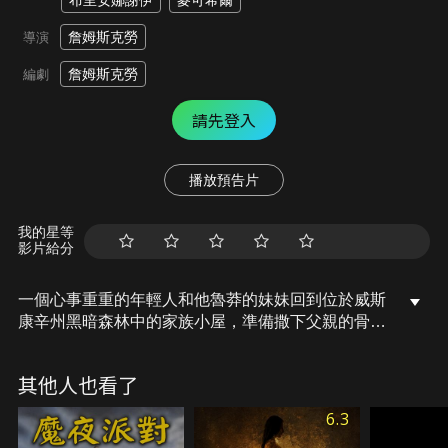
布里安娜謝伊
麥可希爾
詹姆斯克勞
導演
詹姆斯克勞
編劇
請先登入
播放預告片
我的星等
影片給分
一個心事重重的年輕人和他魯莽的妹妹回到位於威斯
康辛州黑暗森林中的家族小屋，準備撒下父親的骨
灰，然而他們卻驚恐地發現，一個古老的印第安靈魂
儀式，因一件謀殺案而被喚醒並已將他們標記為死亡
其他人也看了
目標。
6.3