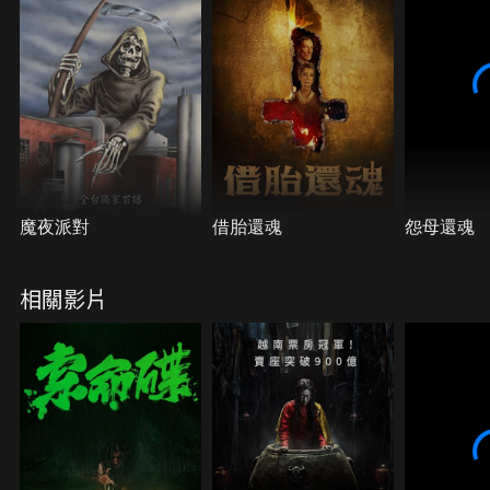
魔夜派對
借胎還魂
怨母還魂
相關影片