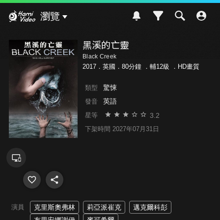
Hami Video
瀏覽
黑溪的亡靈
Black Creek
2017．英國．80分鐘 ．
輔12級
．HD畫質
驚悚
類型
英語
發音
3.2
星等
下架時間 2027年07月31日
演員
克里斯奧弗林
莉亞派崔克
邁克爾科彭