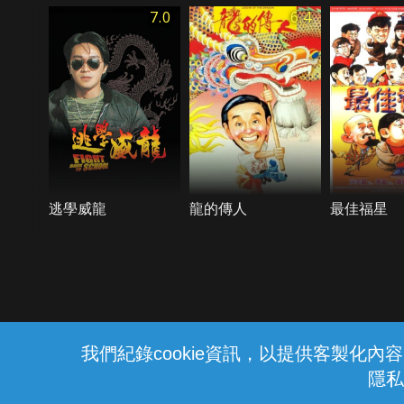
7.0
6.4
逃學威龍
龍的傳人
最佳福星
{{notifyMsg}}
我們紀錄cookie資訊，以提供客製化
隱私