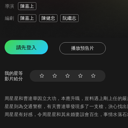
導演
陳嘉上
編劇
陳嘉上
陳健忠
阮繼志
請先登入
播放預告片
我的星等
影片給分
周星星和曹達華因立大功，本應升職，豈料遇上剛上任的嚴
星星則為交通警察，有天曹達華發現多了一支槍，決心找出因
周星星有好感，令周星星和其未婚妻誤會百生，事情水落石