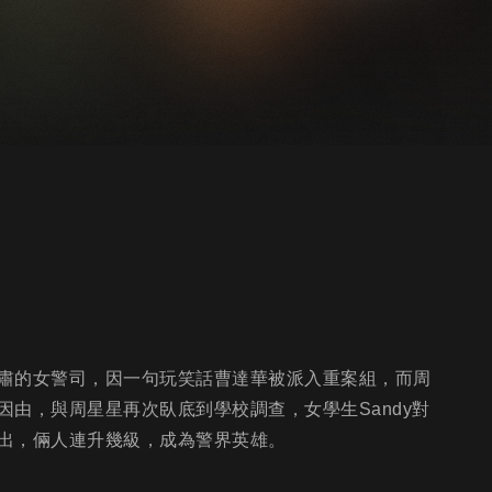
肅的女警司，因一句玩笑話曹達華被派入重案組，而周
由，與周星星再次臥底到學校調查，女學生Sandy對
出，倆人連升幾級，成為警界英雄。