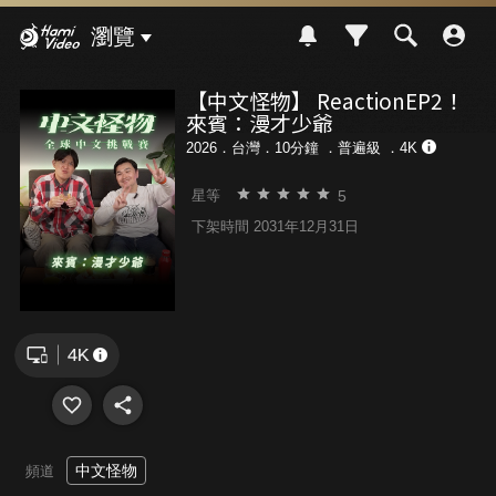
Hami Video
瀏覽
【中文怪物】 ReactionEP2！
來賓：漫才少爺
2026．台灣．10分鐘 ．
普遍級
．4K
5
星等
下架時間 2031年12月31日
中文怪物
頻道